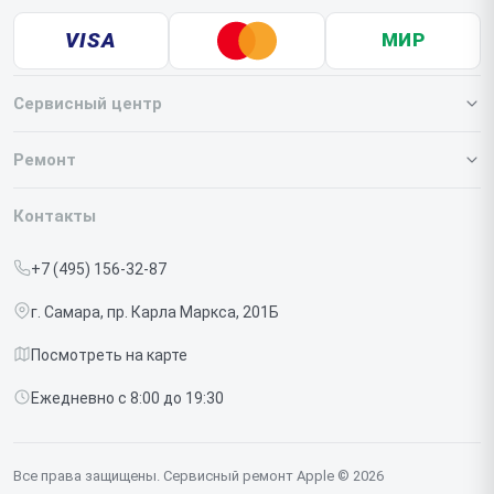
VISA
МИР
Сервисный центр
О нашем сервисе
Ремонт
Гарантия
Iphone
Контакты
Прайс-лист
MacBook
+7 (495) 156-32-87
Срочный ремонт
Ipad
г. Самара, пр. Карла Маркса, 201Б
Доставка и способы оплаты
iMac
Посмотреть на карте
Диагностика
Watch
Ежедневно с 8:00 до 19:30
Контакты
AirPods
Mac
Все права защищены. Сервисный ремонт Apple © 2026