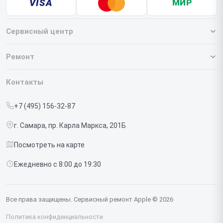
VISA
МИР
Сервисный центр
О нашем сервисе
Ремонт
Гарантия
Iphone
Контакты
Прайс-лист
MacBook
+7 (495) 156-32-87
Срочный ремонт
Ipad
г. Самара, пр. Карла Маркса, 201Б
Доставка и способы оплаты
iMac
Посмотреть на карте
Диагностика
Watch
Ежедневно с 8:00 до 19:30
Контакты
AirPods
Mac
Все права защищены. Сервисный ремонт Apple © 2026
Studio Display
Политика конфиденциальности