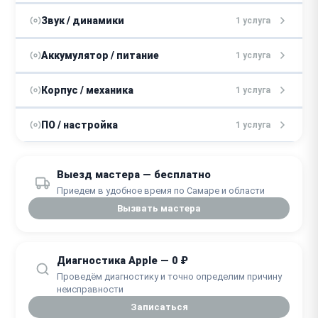
2 - 4 дня
от 4500 ₽
Замена камеры
Звук / динамики
1 услуга
1 - 3 дня
от 5000 ₽
Замена динамиков
Аккумулятор / питание
1 услуга
от 4000 ₽
Замена микрофона
2 - 4 дня
от 5000 ₽
Замена блока питания
Корпус / механика
1 услуга
1 - 3 дня
2 - 5 дней
от 5000 ₽
Замена корпуса
ПО / настройка
1 услуга
2 - 7 дней
от 2000 ₽
Перепрошивка
Выезд мастера — бесплатно
1 - 2 дня
Приедем в удобное время по Самаре и области
Вызвать мастера
Диагностика Apple — 0 ₽
Проведём диагностику и точно определим причину
неисправности
Записаться