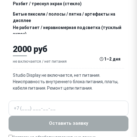
Разбит / треснул экран (стекло)
Битые пиксели / полосы / пятна / артефакты на
дисплее
Не работает / неравномерная подсветка (тусклый
экран)
Мерцание / мигание изображения
2000 руб
Не работает камера (Center Stage)
1–2 дня
не включается / нет питания
Не работают / хрипят динамики
Studio Display не включается, нет питания.
Неисправность внутреннего блока питания, платы,
Не работают микрофоны
кабеля питания. Ремонт цепи питания.
Не работают порты USB-C (хаб) / Thunderbolt
Телефон
Зависает / сбой прошивки / нужно восстановление
(A13)
Оставить заявку
Неверная цветопередача / калибровка
Не регулируется / заедает подставка (наклон,