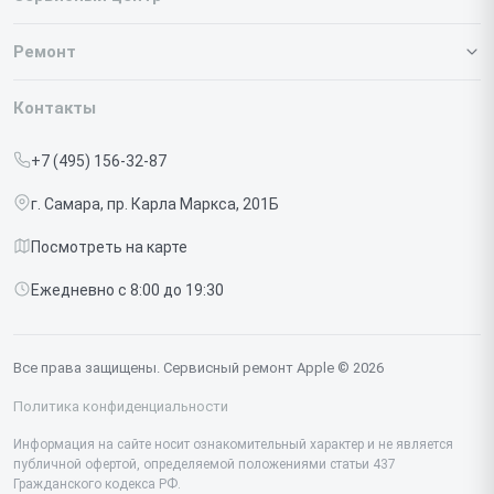
О нашем сервисе
Ремонт
Гарантия
Iphone
Контакты
Прайс-лист
MacBook
+7 (495) 156-32-87
Срочный ремонт
Ipad
г. Самара, пр. Карла Маркса, 201Б
Доставка и способы оплаты
iMac
Посмотреть на карте
Диагностика
Watch
Ежедневно с 8:00 до 19:30
Контакты
AirPods
Mac
Все права защищены. Сервисный ремонт Apple © 2026
Studio Display
Политика конфиденциальности
Vision Pro
Информация на сайте носит ознакомительный характер и не является
публичной офертой, определяемой положениями статьи 437
Гражданского кодекса РФ.