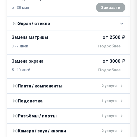
от 30 мин
Заказать
Экран / стекло
от 2500 ₽
Замена матрицы
3 - 7 дней
от 3000 ₽
Замена экрана
5 - 10 дней
Плата / компоненты
2 услуги
от 3000 ₽
Ремонт видеокарты
Подсветка
1 услуга
2 - 6 дней
от 1500 ₽
Замена подсветки
Разъёмы / порты
1 услуга
от 5000 ₽
Ремонт материнской платы
2 - 5 дней
от 4000 ₽
Замена портов
Камера / звук / кнопки
2 услуги
2 - 4 дня