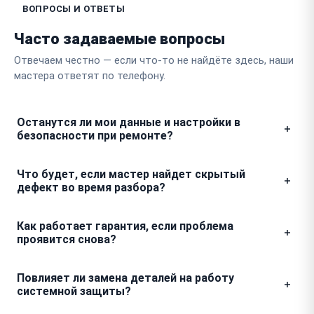
ВОПРОСЫ И ОТВЕТЫ
Часто задаваемые вопросы
Отвечаем честно — если что-то не найдёте здесь, наши
мастера ответят по телефону.
Останутся ли мои данные и настройки в
безопасности при ремонте?
Ремонт монитора предполагает работу с
Что будет, если мастер найдет скрытый
аппаратной частью, поэтому ваши личные файлы,
дефект во время разбора?
настройки iCloud и профили доступа никак не
затрагиваются. Мы не проводим манипуляций с
Любые обнаруженные неисправности, не
Как работает гарантия, если проблема
системным разделом памяти, так что всё останется
озвученные при приемке, фиксируются мастером и
проявится снова?
в исходном состоянии.
передаются вам на согласование. Мы не приступаем
к дополнительным работам и не увеличиваем
Если после устранения поломки та же
Повлияет ли замена деталей на работу
стоимость чека без вашего прямого
неисправность возникает вновь в течение
системной защиты?
подтверждения.
гарантийного срока, мы проводим повторный