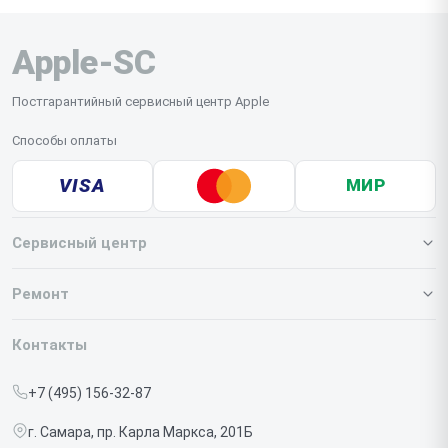
Apple-SC
Постгарантийный сервисный центр Apple
Способы оплаты
VISA
МИР
Сервисный центр
О нашем сервисе
Ремонт
Гарантия
Iphone
Контакты
Прайс-лист
MacBook
+7 (495) 156-32-87
Срочный ремонт
Ipad
г. Самара, пр. Карла Маркса, 201Б
Доставка и способы оплаты