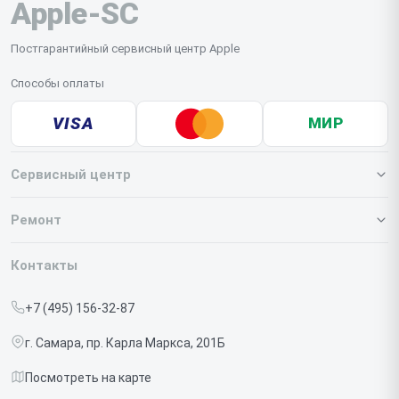
Apple-SC
Постгарантийный сервисный центр Apple
Способы оплаты
VISA
МИР
Сервисный центр
О нашем сервисе
Ремонт
Гарантия
Iphone
Контакты
Прайс-лист
MacBook
+7 (495) 156-32-87
Срочный ремонт
Ipad
г. Самара, пр. Карла Маркса, 201Б
Доставка и способы оплаты
iMac
Посмотреть на карте
Диагностика
Watch