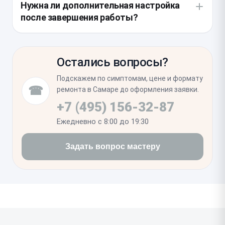
Нужна ли дополнительная настройка
проклейки по периметру корпуса.
Часто при падениях она царапается, что портит
после завершения работы?
качество фото даже с новой матрицей. Также
мастер очистит корпус от пыли, накопившейся
После установки нового компонента никаких
внутри устройства.
специальных программных настроек не требуется.
Остались вопросы?
Рекомендуем сделать несколько тестовых
снимков в обычном и портретном режиме, чтобы
Подскажем по симптомам, цене и формату
убедиться в четкости автофокуса. Если камера
☎
ремонта в Самаре до оформления заявки.
работает корректно, значит, ремонт выполнен
+7 (495) 156-32-87
успешно.
Ежедневно с 8:00 до 19:30
Задать вопрос мастеру