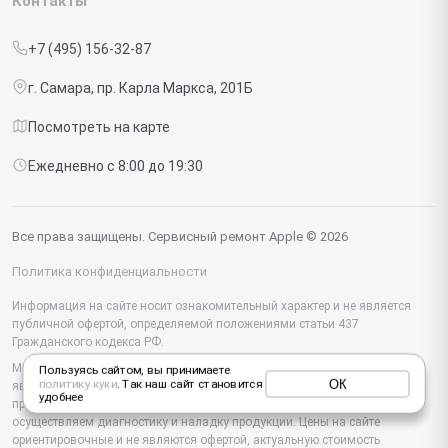
Контакты
Прайс-лист
MacBook
+7 (495) 156-32-87
Срочный ремонт
Ipad
г. Самара, пр. Карла Маркса, 201Б
Доставка и способы оплаты
iMac
Посмотреть на карте
Диагностика
Watch
Ежедневно с 8:00 до 19:30
Контакты
AirPods
Mac
Все права защищены. Сервисный ремонт Apple © 2026
Studio Display
Политика конфиденциальности
Vision Pro
Информация на сайте носит ознакомительный характер и не является
публичной офертой, определяемой положениями статьи 437
Гражданского кодекса РФ.
Мы специализируемся на обслуживании и ремонте техники Apple, но не
Пользуясь сайтом, вы принимаете
ОК
политику куки
. Так наш сайт становится
являемся их официальным представителем. Предоставляем
удобнее
профессиональные услуги после истечения гарантии, а также
осуществляем диагностику и наладку продукции. Цены на сайте
ориентировочные и не являются офертой, актуальную стоимость