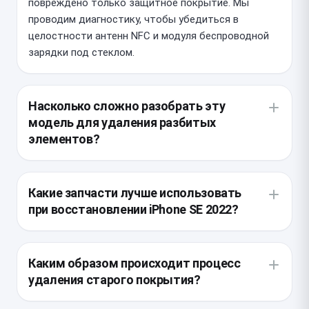
повреждено только защитное покрытие. Мы
проводим диагностику, чтобы убедиться в
целостности антенн NFC и модуля беспроводной
зарядки под стеклом.
Насколько сложно разобрать эту
модель для удаления разбитых
элементов?
Конструкция смартфона требует предельной
аккуратности, так как задняя панель плотно
Какие запчасти лучше использовать
зафиксирована на заводском клеевом составе. В
при восстановлении iPhone SE 2022?
ходе процедуры необходимо демонтировать
дисплейный модуль и аккумулятор, чтобы
При замене заднего стекла мы применяем детали,
исключить риск их случайного повреждения при
идентичные оригинальным по толщине и
Каким образом происходит процесс
воздействии высокой температуры. Работа
светопропусканию. Важно, чтобы новое стекло
удаления старого покрытия?
требует профессионального оборудования для
имело качественный олеофобный слой и точно
равномерного прогрева корпуса.
повторяло геометрию корпуса для плотного
Специалисты используют лазерную установку для