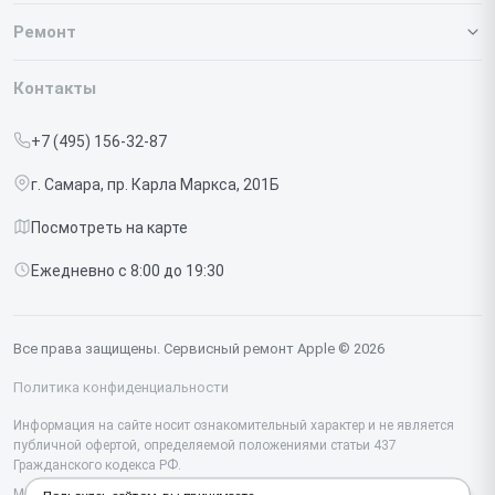
О нашем сервисе
Ремонт
Гарантия
Iphone
Контакты
Прайс-лист
MacBook
+7 (495) 156-32-87
Срочный ремонт
Ipad
г. Самара, пр. Карла Маркса, 201Б
Доставка и способы оплаты
iMac
Посмотреть на карте
Диагностика
Watch
Ежедневно с 8:00 до 19:30
Контакты
AirPods
Mac
Все права защищены. Сервисный ремонт Apple © 2026
Studio Display
Политика конфиденциальности
Vision Pro
Информация на сайте носит ознакомительный характер и не является
публичной офертой, определяемой положениями статьи 437
Гражданского кодекса РФ.
Мы специализируемся на обслуживании и ремонте техники Apple, но не