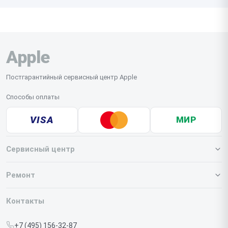
Apple
Постгарантийный сервисный центр Apple
Способы оплаты
VISA
МИР
Сервисный центр
О нашем сервисе
Ремонт
Гарантия
Iphone
Контакты
Прайс-лист
MacBook
+7 (495) 156-32-87