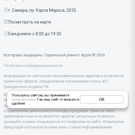
Срочный ремонт
Ipad
г. Самара, пр. Карла Маркса, 201Б
Доставка и способы оплаты
iMac
Посмотреть на карте
Диагностика
Watch
Ежедневно с 8:00 до 19:30
Контакты
AirPods
Mac
Все права защищены. Сервисный ремонт Apple © 2026
Studio Display
Политика конфиденциальности
Vision Pro
Информация на сайте носит ознакомительный характер и не является
публичной офертой, определяемой положениями статьи 437
Гражданского кодекса РФ.
Мы специализируемся на обслуживании и ремонте техники Apple, но не
Пользуясь сайтом, вы принимаете
ОК
политику куки
. Так наш сайт становится
являемся их официальным представителем. Предоставляем
удобнее
профессиональные услуги после истечения гарантии, а также
осуществляем диагностику и наладку продукции. Цены на сайте
ориентировочные и не являются офертой, актуальную стоимость
узнавайте у наших специалистов по телефонам на сайте. Упомянутый
бренд Apple используется нами лишь с целью информирования.