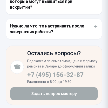
которые могут выявиться при
плата датчиков освещенности и
вскрытии?
перепрограммируется EEPROM-чип со старого
дисплея на новый для сохранения функции
Иногда мастера обнаруживают следы окисления
автоматической подстройки яркости.
на внутренних разъемах или износ уплотнителя,
Нужно ли что-то настраивать после
удерживающего влагу. Также проверяется
завершения работы?
состояние аккумулятора, так как его близость к
дисплейному блоку делает целесообразной
После установки нового модуля мы выполняем
одновременную ревизию внутреннего
калибровку сенсора и проверяем работу датчика
пространства.
Остались вопросы?
приближения. Вам рекомендуется убедиться, что
функция True Tone функционирует корректно, а все
Подскажем по симптомам, цене и формату
области дисплея откликаются на касания без
☎
ремонта в Самаре до оформления заявки.
задержек.
+7 (495) 156-32-87
Ежедневно с 8:00 до 19:30
Задать вопрос мастеру