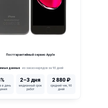
Постгарантийный сервис Apple
из заказ-нарядов за 90 дней
яемые данные
4%
2–3 дня
2 880 ₽
в в день
медианный срок
средний чек, 90
щения
работ
дней