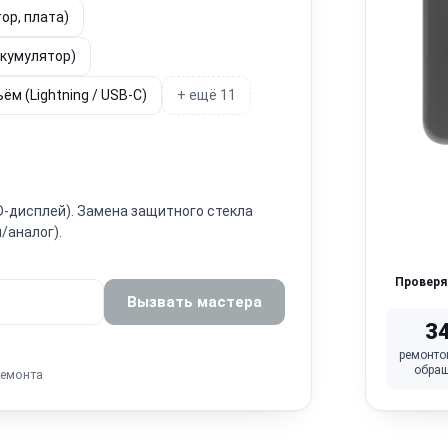
ор, плата)
ккумулятор)
ём (Lightning / USB-C)
+ ещё 11
ED-дисплей). Замена защитного стекла
/аналог).
Провер
Вызвать мастера
3
ремонто
обра
ремонта