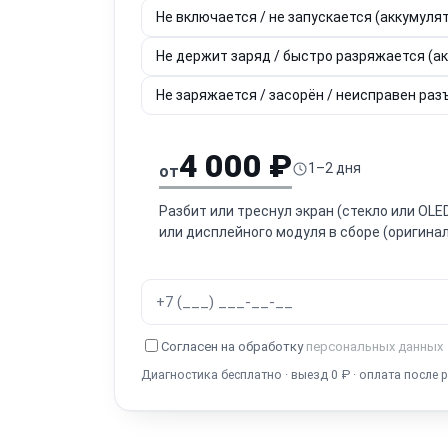
Не включается / не запускается (аккумулят
Не держит заряд / быстро разряжается (а
Не заряжается / засорён / неисправен разъ
4 000 ₽
1–2 дня
от
Разбит или треснул экран (стекло или OL
или дисплейного модуля в сборе (оригинал
Согласен на обработку
персональных данных
Диагностика бесплатно · выезд 0 ₽ · оплата после 