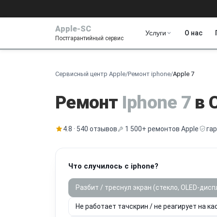
Apple-SC
Услуги
О нас
Постгарантийный сервис
Сервисный центр Apple
/
Ремонт iphone
/
Apple 7
Ремонт
Iphone 7
в 
4.8 · 540 отзывов
1 500+ ремонтов Apple
га
Что случилось с iphone?
Разбит / треснул экран (стекло, OLED-дисп
Не работает тачскрин / не реагирует на ка