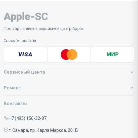
Apple-SC
Постгарантийный сервисный центр Apple
Способы оплаты
VISA
МИР
Сервисный центр
О нашем сервисе
Ремонт
Гарантия
Iphone
Контакты
Прайс-лист
MacBook
+7 (495) 156-32-87
Срочный ремонт
Ipad
г. Самара, пр. Карла Маркса, 201Б
Доставка и способы оплаты
iMac