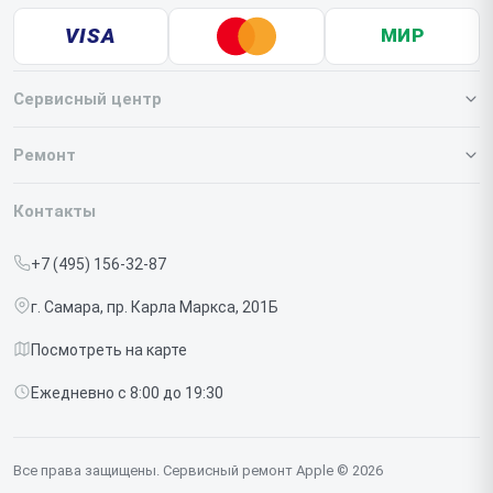
VISA
МИР
Сервисный центр
О нашем сервисе
Ремонт
Гарантия
Iphone
Контакты
Прайс-лист
MacBook
+7 (495) 156-32-87
Срочный ремонт
Ipad
г. Самара, пр. Карла Маркса, 201Б
Доставка и способы оплаты
iMac
Посмотреть на карте
Диагностика
Watch
Ежедневно с 8:00 до 19:30
Контакты
AirPods
Mac
Все права защищены. Сервисный ремонт Apple © 2026