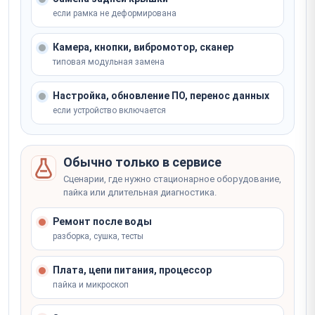
если рамка не деформирована
Записаться
Не уверены, что сломалось? Мастер определит на
месте
Камера, кнопки, вибромотор, сканер
типовая модульная замена
Записаться
Настройка, обновление ПО, перенос данных
если устройство включается
Обычно только в сервисе
Сценарии, где нужно стационарное оборудование,
пайка или длительная диагностика.
Ремонт после воды
разборка, сушка, тесты
Плата, цепи питания, процессор
пайка и микроскоп