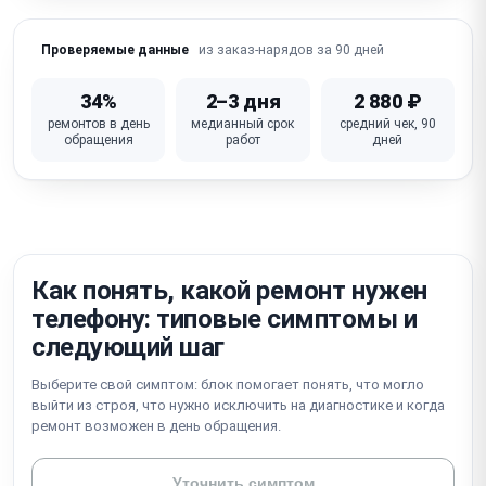
Не работает Wi-Fi / Bluetooth / сотовая связь
из заказ-нарядов за 90 дней
Проверяемые данные
iOS глюки / зависание / петля активации /
блокировка iCloud
34%
2–3 дня
2 880 ₽
ремонтов в день
медианный срок
средний чек, 90
Не работает кнопка питания / громкости /
обращения
работ
дней
беззвучный режим
Неисправна материнская плата (требует
микропайки)
Как понять, какой ремонт нужен
телефону: типовые симптомы и
следующий шаг
Выберите свой симптом: блок помогает понять, что могло
выйти из строя, что нужно исключить на диагностике и когда
ремонт возможен в день обращения.
Уточнить симптом