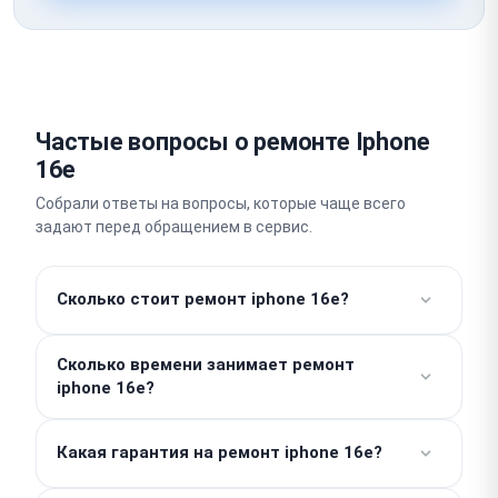
Частые вопросы о ремонте Iphone
16e
Собрали ответы на вопросы, которые чаще всего
задают перед обращением в сервис.
Сколько стоит ремонт iphone 16e?
Работы от 490 ₽. Стоимость деталей
Сколько времени занимает ремонт
рассчитывается отдельно, поэтому итоговая цена
iphone 16e?
зависит от конкретной поломки. Точную сумму
специалист назовет после проведения
Простые операции вроде замены аккумулятора мы
бесплатной диагностики. Мы работаем без
Какая гарантия на ремонт iphone 16e?
выполняем в день обращения, зачастую за 1–2
скрытых доплат.
часа. Для проведения сложного платового