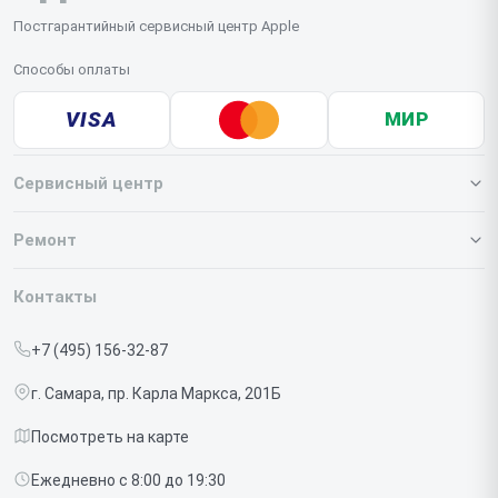
Постгарантийный сервисный центр Apple
Способы оплаты
VISA
МИР
Сервисный центр
О нашем сервисе
Ремонт
Гарантия
Iphone
Контакты
Прайс-лист
MacBook
+7 (495) 156-32-87
Срочный ремонт
Ipad
г. Самара, пр. Карла Маркса, 201Б
Доставка и способы оплаты
iMac
Посмотреть на карте
Диагностика
Watch
Ежедневно с 8:00 до 19:30
Контакты