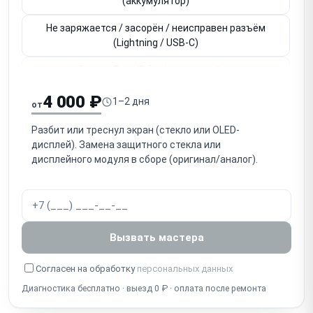
(аккумулятор)
Не заряжается / засорён / неисправен разъём
(Lightning / USB-C)
Не работает Face ID (инфракрасный модуль,
привязан к плате)
4 000 ₽
1–2 дня
от
Не работает Touch ID / кнопка Home (привязана к
плате)
Разбит или треснул экран (стекло или OLED-
дисплей). Замена защитного стекла или
Не работает основная / фронтальная камера
дисплейного модуля в сборе (оригинал/аналог).
Нет звука / не работает разговорный динамик
(слуховой)
Нет громкого звука / не работает громкоговоритель
Вызвать мастера
(speaker)
Собеседник не слышит / не работает микрофон
Согласен на обработку
персональных данных
Диагностика бесплатно · выезд 0 ₽ · оплата после ремонта
Попадание воды / окисление (несмотря на IP-
защиту)