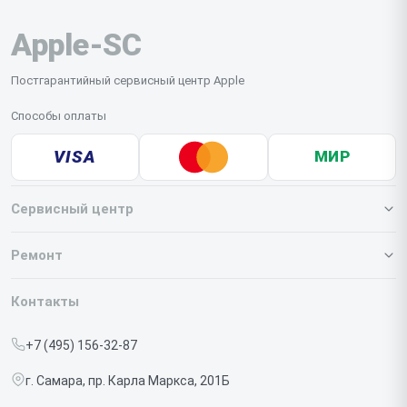
Apple-SC
Постгарантийный сервисный центр Apple
Способы оплаты
VISA
МИР
Сервисный центр
О нашем сервисе
Ремонт
Гарантия
Iphone
Контакты
Прайс-лист
MacBook
+7 (495) 156-32-87
Срочный ремонт
Ipad
г. Самара, пр. Карла Маркса, 201Б
Доставка и способы оплаты
iMac