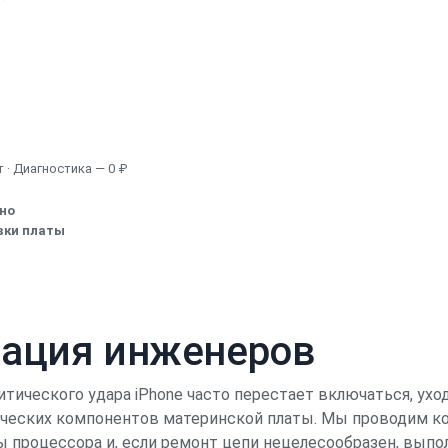
Узнать точную стоимость
 · Диагностика — 0 ₽
ено
вки платы
кация инженеров
итического удара iPhone часто перестает включаться, ухо
ических компонентов материнской платы. Мы проводим ко
ы процессора и, если ремонт цепи нецелесообразен, выпо