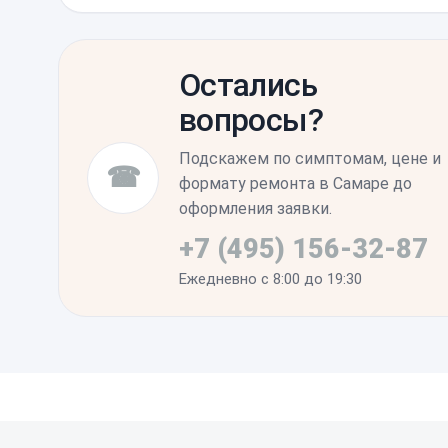
связи и корректность распознавания лица
После установки необходимо выполнить 
серверы Apple для корректной работы си
Остались
работоспособность всех функций в меню 
вопросы?
отсутствии ошибок аутентификации.
Подскажем по симптомам, цене и
☎
формату ремонта в Самаре до
оформления заявки.
+7 (495) 156-32-87
Ежедневно с 8:00 до 19:30