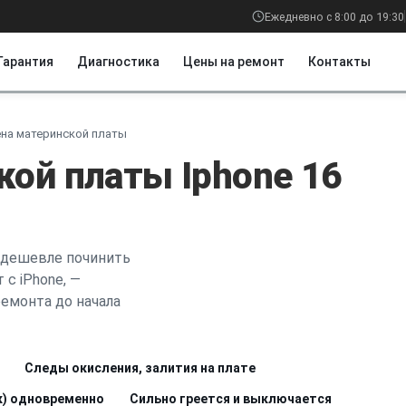
Ежедневно с 8:00 до 19:30
Гарантия
Диагностика
Цены на ремонт
Контакты
на материнской платы
кой платы Iphone 16
 дешевле починить
 с iPhone, —
емонта до начала
Следы окисления, залития на плате
ук) одновременно
Сильно греется и выключается