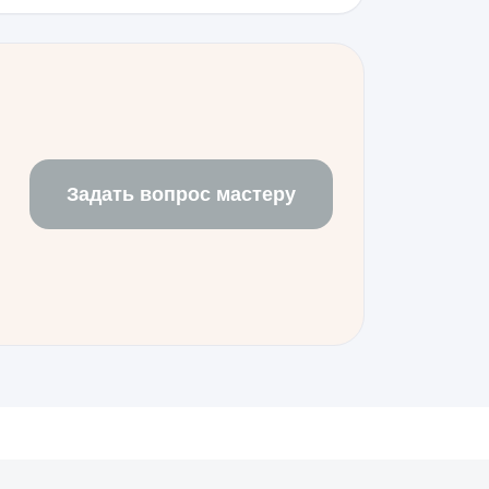
.
процедуру конфигурации через
стемы безопасности. Проверьте
настроек, чтобы убедиться в
Задать вопрос мастеру