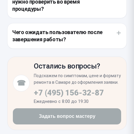
нужно проверить во время
поверхностей от пыли. После установки новой
процедуры?
детали корпус герметизируется с помощью
специальной проклейки, восстанавливающей
При вскрытии смартфона крайне важно
устойчивость к внешним воздействиям.
проинспектировать состояние портов и сетки
Чего ожидать пользователю после
динамиков, а также убедиться в целостности
завершения работы?
внутренних уплотнителей. Если обнаружится
повреждение шлейфов датчиков Face ID или
После установки необходимо провести цикл
фронтальной камеры, их необходимо устранить до
полной зарядки и разрядки для корректной
окончательной сборки.
Остались вопросы?
адаптации контроллера. Важно также проверить
работу всех функций, включая Face ID и
Подскажем по симптомам, цене и формату
равномерность срабатывания сенсора, чтобы
☎
ремонта в Самаре до оформления заявки.
исключить дефекты сборки.
+7 (495) 156-32-87
Ежедневно с 8:00 до 19:30
Задать вопрос мастеру