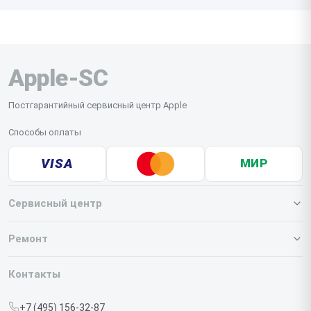
Apple-SC
Постгарантийный сервисный центр Apple
Способы оплаты
VISA
МИР
Сервисный центр
О нашем сервисе
Ремонт
Гарантия
Iphone
Контакты
Прайс-лист
MacBook
+7 (495) 156-32-87