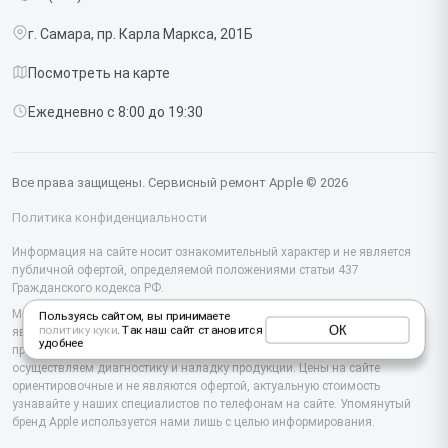
Срочный ремонт
Ipad
г. Самара, пр. Карла Маркса, 201Б
Доставка и способы оплаты
iMac
Посмотреть на карте
Диагностика
Watch
Ежедневно с 8:00 до 19:30
Контакты
AirPods
Mac
Все права защищены. Сервисный ремонт Apple © 2026
Studio Display
Политика конфиденциальности
Vision Pro
Информация на сайте носит ознакомительный характер и не является
публичной офертой, определяемой положениями статьи 437
Гражданского кодекса РФ.
Мы специализируемся на обслуживании и ремонте техники Apple, но не
Пользуясь сайтом, вы принимаете
ОК
политику куки
. Так наш сайт становится
являемся их официальным представителем. Предоставляем
удобнее
профессиональные услуги после истечения гарантии, а также
осуществляем диагностику и наладку продукции. Цены на сайте
ориентировочные и не являются офертой, актуальную стоимость
узнавайте у наших специалистов по телефонам на сайте. Упомянутый
бренд Apple используется нами лишь с целью информирования.