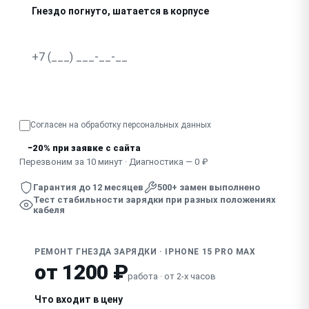
Гнездо погнуто, шатается в корпусе
В гнездо попала жидкость, зарядка нестабильна
Узнать точную стоимость
Согласен на обработку
персональных данных
−20% при заявке с сайта
Перезвоним за 10 минут · Диагностика — 0 ₽
Гарантия до 12 месяцев
500+ замен выполнено
Тест стабильности зарядки при разных положениях
кабеля
РЕМОНТ ГНЕЗДА ЗАРЯДКИ · IPHONE 15 PRO MAX
от 1200 ₽
работа · от 2-х часов
Что входит в цену