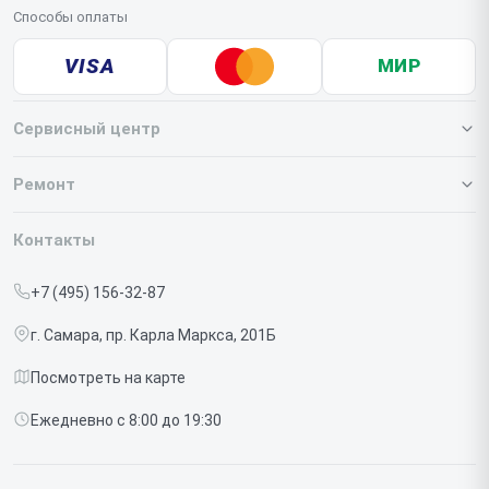
Способы оплаты
VISA
МИР
Сервисный центр
О нашем сервисе
Ремонт
Гарантия
Iphone
Контакты
Прайс-лист
MacBook
+7 (495) 156-32-87
Срочный ремонт
Ipad
г. Самара, пр. Карла Маркса, 201Б
Доставка и способы оплаты
iMac
Посмотреть на карте
Диагностика
Watch
Ежедневно с 8:00 до 19:30
Контакты
AirPods
Mac