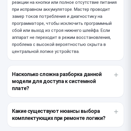
реакции на кнопки или полное отсутствие питания
при исправном аккумуляторе. Мастер проводит
замер токов потребления и диагностику на
программаторе, чтобы исключить программный
сбой или выход из строя нижнего шлейфа. Если
аппарат не переходит в режим восстановления,
проблема с высокой вероятностью скрыта в
центральной логике устройства.
Насколько сложна разборка данной
модели для доступа к системной
плате?
Конструкция этого смартфона требует
аккуратного демонтажа дисплейного модуля,
Какие существуют нюансы выбора
который зафиксирован влагозащитным
комплектующих при ремонте логики?
проклейкой. Внутри плата защищена сложной
системой экранирующих пластин, а все шлейфы
Для iPhone 14 Pro не существует новых запчастей