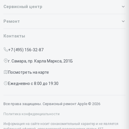
Сервисный центр
О нашем сервисе
Ремонт
Гарантия
Iphone
Контакты
Прайс-лист
MacBook
+7 (495) 156-32-87
Срочный ремонт
Ipad
г. Самара, пр. Карла Маркса, 201Б
Доставка и способы оплаты
iMac
Посмотреть на карте
Диагностика
Watch
Ежедневно с 8:00 до 19:30
Контакты
AirPods
Mac
Все права защищены. Сервисный ремонт Apple © 2026
Studio Display
Политика конфиденциальности
Vision Pro
Информация на сайте носит ознакомительный характер и не является
публичной офертой, определяемой положениями статьи 437