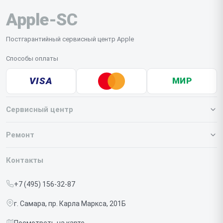
Apple-SC
Постгарантийный сервисный центр Apple
Способы оплаты
VISA
МИР
Сервисный центр
О нашем сервисе
Ремонт
Гарантия
Iphone
Контакты
Прайс-лист
MacBook
+7 (495) 156-32-87
Срочный ремонт
Ipad
г. Самара, пр. Карла Маркса, 201Б
Доставка и способы оплаты
iMac
Посмотреть на карте