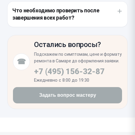
работы всех системных функций до окончательной
герметизации разрушается, поэтому мы всегда
Что необходимо проверить после
проклейки корпуса.
удаляем остатки старого клея и наносим свежий
завершения всех работ?
влагозащитный слой по всему периметру. Это
позволяет сохранить базовую устойчивость
Убедитесь, что экран плотно прилегает к корпусу
устройства к воздействию внешней среды.
без люфтов и равномерно реагирует на нажатия.
Остались вопросы?
Также стоит зайти в настройки аккумулятора,
чтобы проверить наличие корректных данных о
Подскажем по симптомам, цене и формату
максимальной емкости и отсутствие системных
☎
ремонта в Самаре до оформления заявки.
уведомлений о неизвестной детали.
+7 (495) 156-32-87
Ежедневно с 8:00 до 19:30
Задать вопрос мастеру