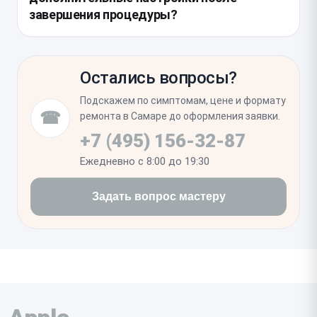
коннекторов на плате, которые могли пострадать
завершения процедуры?
при механическом воздействии, вызвавшем
неисправность.
После установки новой детали проводится
обязательное тестирование всех функций, за
Остались вопросы?
которые отвечает этот узел. Пользователю
остается только убедиться в корректности
Подскажем по симптомам, цене и формату
отклика кнопок или стабильности зарядки, так как
☎
ремонта в Самаре до оформления заявки.
специальное ПО для калибровки после этой
+7 (495) 156-32-87
процедуры обычно не требуется.
Ежедневно с 8:00 до 19:30
Задать вопрос мастеру