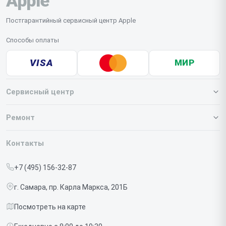
Apple
Постгарантийный сервисный центр Apple
Способы оплаты
VISA
МИР
Сервисный центр
О нашем сервисе
Ремонт
Гарантия
Iphone
Контакты
Прайс-лист
MacBook
+7 (495) 156-32-87
Срочный ремонт
Ipad
г. Самара, пр. Карла Маркса, 201Б
Доставка и способы оплаты
iMac
Посмотреть на карте
Диагностика
Watch