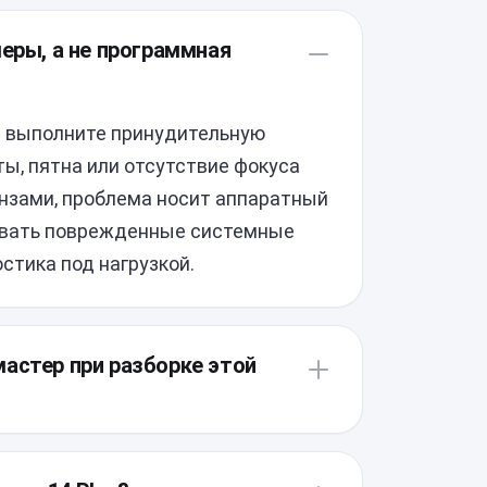
меры, а не программная
и выполните принудительную
кты, пятна или отсутствие фокуса
нзами, проблема носит аппаратный
ывать поврежденные системные
стика под нагрузкой.
астер при разборке этой
омпоновку и надежную заводскую
упа к объективам требуется