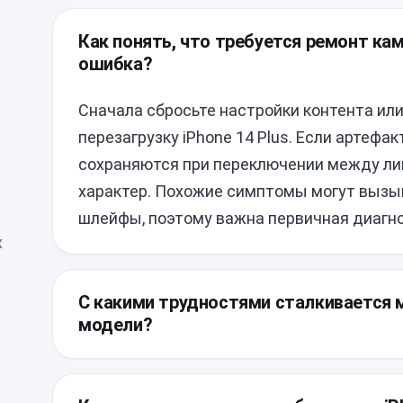
Как понять, что требуется ремонт ка
ошибка?
Сначала сбросьте настройки контента ил
перезагрузку iPhone 14 Plus. Если артефа
сохраняются при переключении между ли
характер. Похожие симптомы могут выз
шлейфы, поэтому важна первичная диагно
х
С какими трудностями сталкивается м
модели?
Устройство имеет плотную внутреннюю к
проклейку дисплейного модуля. Для дост