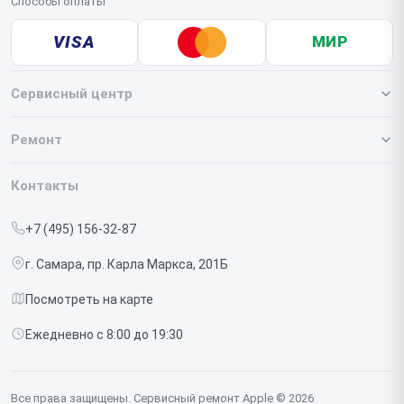
Способы оплаты
VISA
МИР
Сервисный центр
О нашем сервисе
Ремонт
Гарантия
Iphone
Контакты
Прайс-лист
MacBook
+7 (495) 156-32-87
Срочный ремонт
Ipad
г. Самара, пр. Карла Маркса, 201Б
Доставка и способы оплаты
iMac
Посмотреть на карте
Диагностика
Watch
Ежедневно с 8:00 до 19:30
Контакты
AirPods
Mac
Все права защищены. Сервисный ремонт Apple © 2026