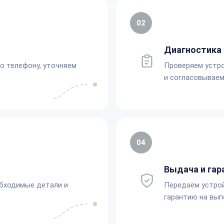
02
Диагностика 
по телефону, уточняем
Проверяем устро
и согласовываем
04
Выдача и гар
обходимые детали и
Передаём устро
гарантию на вып