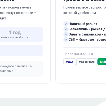
нта и используемые
Принимаем все распростр
 возникнут неполадки —
который удобен вам.
ядке.
Наличный расчёт
Безналичный расчёт д
1 год
Оплата банковской ка
максимальный срок
СБП — быстрые перев
от
ПРИНИМАЕМ КАРТЫ
VISA
МИ
Mastercard
е каждого ремонта. Он
уживания.