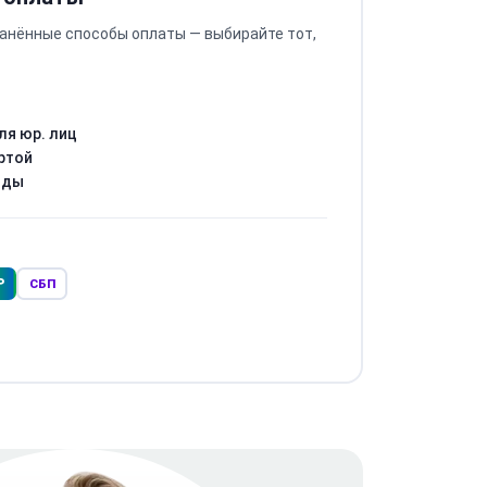
анённые способы оплаты — выбирайте тот,
ля юр. лиц
ртой
оды
Р
СБП