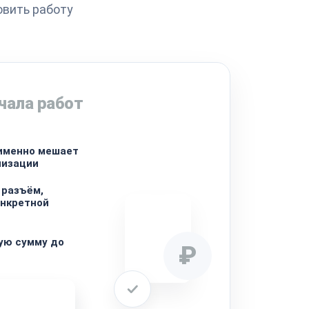
овить работу
чала работ
 именно мешает
низации
 разъём,
онкретной
ую сумму до
₽
ремонта