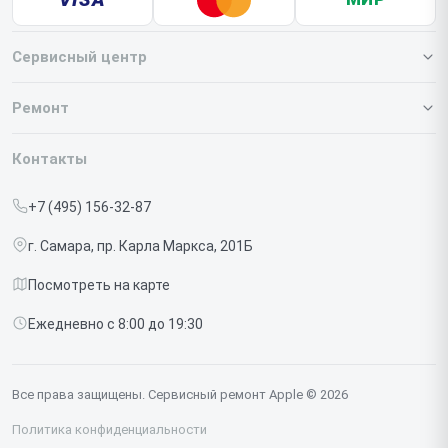
Сервисный центр
О нашем сервисе
Ремонт
Гарантия
Iphone
Контакты
Прайс-лист
MacBook
+7 (495) 156-32-87
Срочный ремонт
Ipad
г. Самара, пр. Карла Маркса, 201Б
Доставка и способы оплаты
iMac
Посмотреть на карте
Диагностика
Watch
Ежедневно с 8:00 до 19:30
Контакты
AirPods
Mac
Все права защищены. Сервисный ремонт Apple © 2026
Studio Display
Политика конфиденциальности