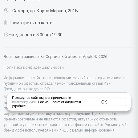
Срочный ремонт
Ipad
г. Самара, пр. Карла Маркса, 201Б
Доставка и способы оплаты
iMac
Посмотреть на карте
Диагностика
Watch
Ежедневно с 8:00 до 19:30
Контакты
AirPods
Mac
Все права защищены. Сервисный ремонт Apple © 2026
Studio Display
Политика конфиденциальности
Vision Pro
Информация на сайте носит ознакомительный характер и не является
публичной офертой, определяемой положениями статьи 437
Гражданского кодекса РФ.
Мы специализируемся на обслуживании и ремонте техники Apple, но не
Пользуясь сайтом, вы принимаете
ОК
политику куки
. Так наш сайт становится
являемся их официальным представителем. Предоставляем
удобнее
профессиональные услуги после истечения гарантии, а также
осуществляем диагностику и наладку продукции. Цены на сайте
ориентировочные и не являются офертой, актуальную стоимость
узнавайте у наших специалистов по телефонам на сайте. Упомянутый
бренд Apple используется нами лишь с целью информирования.