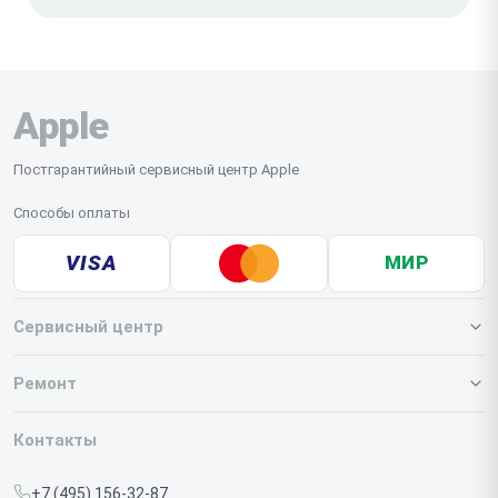
Apple
Постгарантийный сервисный центр Apple
Способы оплаты
VISA
МИР
Сервисный центр
О нашем сервисе
Ремонт
Гарантия
Iphone
Контакты
Прайс-лист
MacBook
+7 (495) 156-32-87