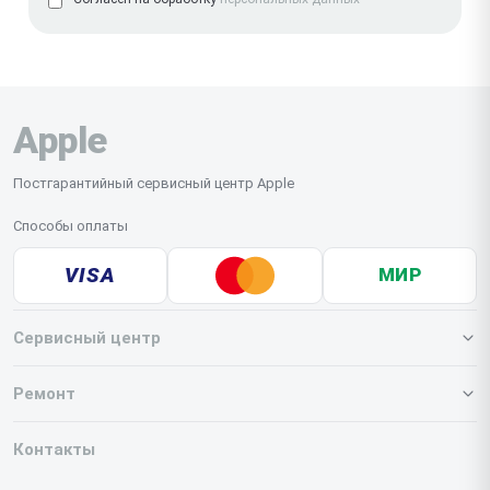
Apple
Постгарантийный сервисный центр Apple
Способы оплаты
VISA
МИР
Сервисный центр
О нашем сервисе
Ремонт
Гарантия
Iphone
Контакты
Прайс-лист
MacBook