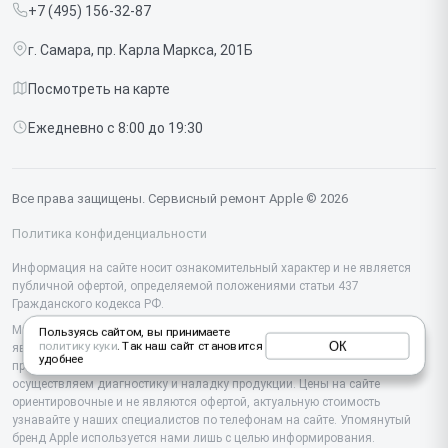
+7 (495) 156-32-87
Срочный ремонт
Ipad
г. Самара, пр. Карла Маркса, 201Б
Доставка и способы оплаты
iMac
Посмотреть на карте
Диагностика
Watch
Ежедневно с 8:00 до 19:30
Контакты
AirPods
Mac
Все права защищены. Сервисный ремонт Apple © 2026
Studio Display
Политика конфиденциальности
Vision Pro
Информация на сайте носит ознакомительный характер и не является
публичной офертой, определяемой положениями статьи 437
Гражданского кодекса РФ.
Мы специализируемся на обслуживании и ремонте техники Apple, но не
Пользуясь сайтом, вы принимаете
ОК
политику куки
. Так наш сайт становится
являемся их официальным представителем. Предоставляем
удобнее
профессиональные услуги после истечения гарантии, а также
осуществляем диагностику и наладку продукции. Цены на сайте
ориентировочные и не являются офертой, актуальную стоимость
узнавайте у наших специалистов по телефонам на сайте. Упомянутый
бренд Apple используется нами лишь с целью информирования.