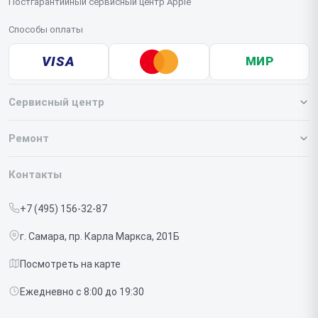
Постгарантийный сервисный центр Apple
Способы оплаты
VISA
МИР
Сервисный центр
О нашем сервисе
Ремонт
Гарантия
Iphone
Контакты
Прайс-лист
MacBook
+7 (495) 156-32-87
Срочный ремонт
Ipad
г. Самара, пр. Карла Маркса, 201Б
Доставка и способы оплаты
iMac
Посмотреть на карте
Диагностика
Watch
Ежедневно с 8:00 до 19:30
Контакты
AirPods