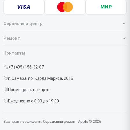
VISA
МИР
Сервисный центр
О нашем сервисе
Ремонт
Гарантия
Iphone
Контакты
Прайс-лист
MacBook
+7 (495) 156-32-87
Срочный ремонт
Ipad
г. Самара, пр. Карла Маркса, 201Б
Доставка и способы оплаты
iMac
Посмотреть на карте
Диагностика
Watch
Ежедневно с 8:00 до 19:30
Контакты
AirPods
Mac
Все права защищены. Сервисный ремонт Apple © 2026