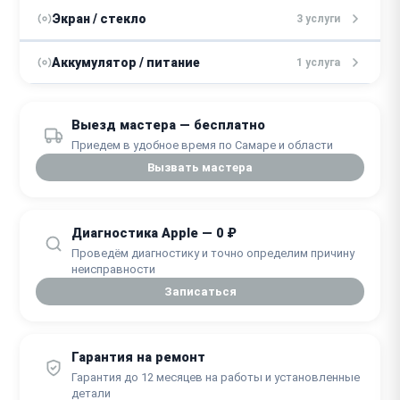
от 1500 ₽
Замена задней крышки
Экран / стекло
3 услуги
от 1500 ₽
Замена кнопок управления
30 минут
от 1000 ₽
Замена защитного стекла
Аккумулятор / питание
1 услуга
40 минут
от 100 ₽
Ремонт / замена ремешка
30 минут
от 1000 ₽
Замена аккумулятора
30 минут
Выезд мастера — бесплатно
от 500 ₽
Замена стекла
40 минут
Приедем в удобное время по Самаре и области
40 минут
Вызвать мастера
от 3200 ₽
Замена экрана (дисплея)
от 1 часа
Диагностика Apple — 0 ₽
Проведём диагностику и точно определим причину
неисправности
Записаться
Гарантия на ремонт
Гарантия до 12 месяцев на работы и установленные
детали