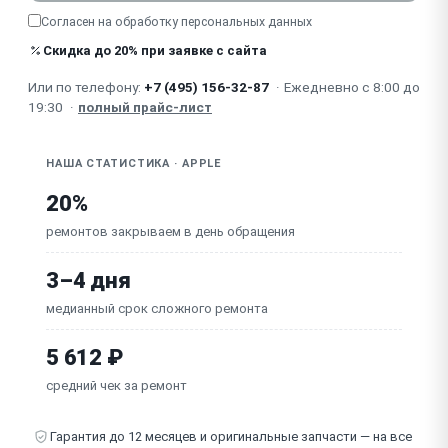
гидроизоляция)
Согласен на обработку
персональных данных
Зависает / не загружается / сбой watchOS (яблоко
Скидка до 20% при заявке с сайта
на экране)
Сломан / не фиксируется ремешок (механизм
Или по телефону:
+7 (495) 156-32-87
·
Ежедневно с 8:00 до
крепления)
19:30
·
полный прайс-лист
Неисправна материнская плата
НАША СТАТИСТИКА · APPLE
20%
ремонтов закрываем в день обращения
3–4 дня
медианный срок сложного ремонта
5 612 ₽
средний чек за ремонт
Гарантия до 12 месяцев и оригинальные запчасти — на все