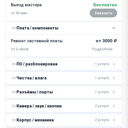
Бесплатно
Выезд мастера
от 30 мин
Заказать
Плата / компоненты
от 3000 ₽
Ремонт системной платы
от 2 часов
ПО / разблокировка
1 услуга
от 1000 ₽
Прошивка
Чистка / влага
1 услуга
30 минут
Восстановление после попадания
Разъёмы / порты
1 услуга
от 2500 ₽
влаги
от 2 часов
от 2000 ₽
Замена разъема зарядки
Камера / звук / кнопки
2 услуги
2 часа
от 1800 ₽
Замена динамика / микрофона
Корпус / механика
2 услуги
1 час