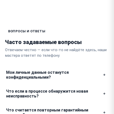
ВОПРОСЫ И ОТВЕТЫ
Часто задаваемые вопросы
Отвечаем честно — если что-то не найдёте здесь, наши
мастера ответят по телефону.
Мои личные данные останутся
конфиденциальными?
Мы гарантируем полную приватность, так как
Что если в процессе обнаружится новая
доступ к вашим файлам и настройкам для ремонта
неисправность?
не требуется. После завершения всех работ система
часов остается в исходном состоянии, и никакие
Мы никогда не проводим дополнительные работы
Что считается повторным гарантийным
пароли или личные фото не будут
без вашего ведома. Если мастер увидит скрытую