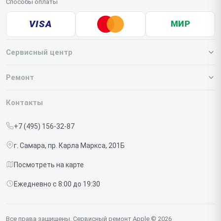
Способы оплаты
VISA
МИР
Сервисный центр
О нашем сервисе
Ремонт
Гарантия
Iphone
Контакты
Прайс-лист
MacBook
+7 (495) 156-32-87
Срочный ремонт
Ipad
г. Самара, пр. Карла Маркса, 201Б
Доставка и способы оплаты
iMac
Посмотреть на карте
Диагностика
Watch
Ежедневно с 8:00 до 19:30
Контакты
AirPods
Mac
Все права защищены. Сервисный ремонт Apple © 2026