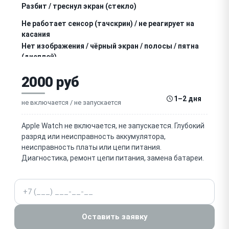
Разбит / треснул экран (стекло)
Не работает сенсор (тачскрин) / не реагирует на
касания
Нет изображения / чёрный экран / полосы / пятна
(дисплей)
Не работает / заедает колёсико Digital Crown
2000 руб
Не работает боковая кнопка
1–2 дня
не включается / не запускается
Не работает датчик пульса / ЭКГ / SpO2
(оптический датчик)
Apple Watch не включается, не запускается. Глубокий
разряд или неисправность аккумулятора,
Не работает Taptic Engine (вибрация)
неисправность платы или цепи питания.
Диагностика, ремонт цепи питания, замена батареи.
Не работает динамик / микрофон (звонки, Siri)
Не работает Wi-Fi / Bluetooth / GPS / сотовая связь
Телефон
(LTE)
Не работает NFC / Apple Pay
Оставить заявку
Попадание воды / влаги, окисление (нарушена