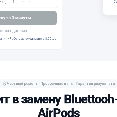
Се
ену за 3 минуты
льных данных
ания · Работаем ежедневно с 8:00 до
Честный ремонт · Прозрачные цены · Гарантия результата
ит в замену Bluettooh
AirPods