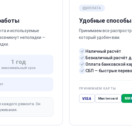
ОПЛАТА
 работы
Удобные способы
нта и используемые
Принимаем все распростр
 возникнут неполадки —
который удобен вам.
ядке.
Наличный расчёт
Безналичный расчёт д
1 год
Оплата банковской ка
максимальный срок
СБП — быстрые перев
от
ПРИНИМАЕМ КАРТЫ
VISA
МИ
Mastercard
е каждого ремонта. Он
уживания.