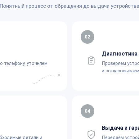
Понятный процесс от обращения до выдачи устройств
02
Диагностика 
по телефону, уточняем
Проверяем устро
и согласовываем
04
Выдача и гар
обходимые детали и
Передаём устро