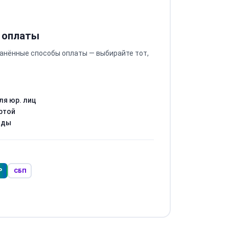
 оплаты
анённые способы оплаты — выбирайте тот,
ля юр. лиц
ртой
оды
Р
СБП