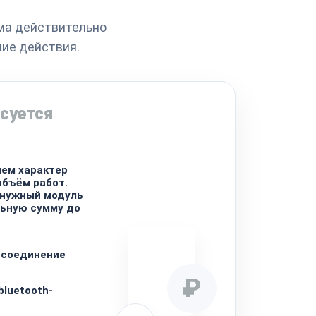
ема действительно
шие действия.
суется
ем характер
объём работ.
 нужный модуль
льную сумму до
 соединение
₽
bluetooth-