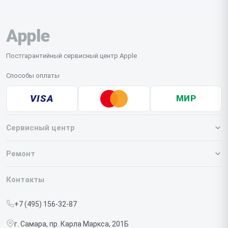
диагностике.
Apple
Постгарантийный сервисный центр Apple
Способы оплаты
VISA
МИР
Сервисный центр
О нашем сервисе
Ремонт
Гарантия
Iphone
Контакты
Прайс-лист
MacBook
+7 (495) 156-32-87
Срочный ремонт
Ipad
г. Самара, пр. Карла Маркса, 201Б