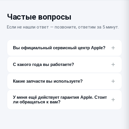
Частые вопросы
Если не нашли ответ — позвоните, ответим за 5 минут.
Вы официальный сервисный центр Apple?
Нет, мы независимый постгарантийный сервис и не
связаны с Apple официально. Ремонтируем технику
С какого года вы работаете?
вне заводской гарантии и даём собственную
С 2016 года, специализируемся на ремонте техники
гарантию на свою работу.
Apple.
Какие запчасти вы используете?
Оригинальные, если можем их получить как
У меня ещё действует гарантия Apple. Стоит
независимая мастерская, либо качественные
ли обращаться к вам?
совместимые аналоги. Всегда предупреждаем о
выборе до начала ремонта.
Если поломка похожа на заводской брак — сначала
обратитесь в авторизованный сервисный центр, это
может быть бесплатно. Мы честно скажем об этом на